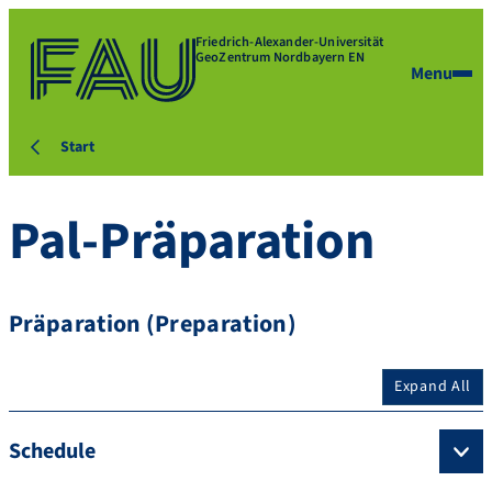
Friedrich-Alexander-Universität
GeoZentrum Nordbayern EN
Menu
Start
Pal-Präparation
Präparation (Preparation)
Expand All
Schedule