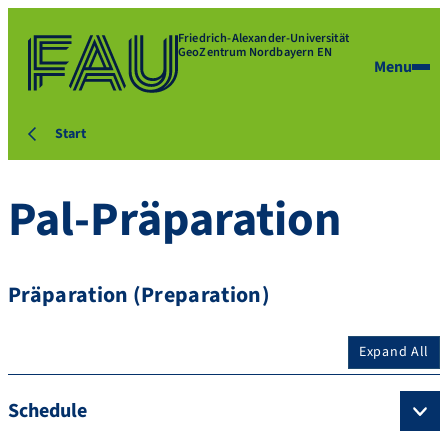
Friedrich-Alexander-Universität
GeoZentrum Nordbayern EN
Menu
Start
Pal-Präparation
Präparation (Preparation)
Expand All
Schedule