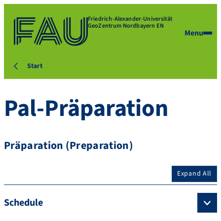
Friedrich-Alexander-Universität
GeoZentrum Nordbayern EN
Menu
Start
Pal-Präparation
Präparation (Preparation)
Expand All
Schedule