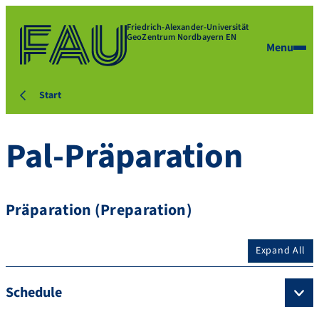
Friedrich-Alexander-Universität
GeoZentrum Nordbayern EN
Menu
Start
Pal-Präparation
Präparation (Preparation)
Expand All
Schedule