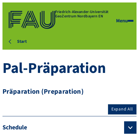
Friedrich-Alexander-Universität
GeoZentrum Nordbayern EN
Menu
Start
Pal-Präparation
Präparation (Preparation)
Expand All
Schedule