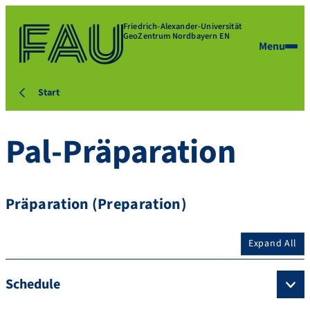
Friedrich-Alexander-Universität
GeoZentrum Nordbayern EN
Menu
Start
Pal-Präparation
Präparation (Preparation)
Expand All
Schedule