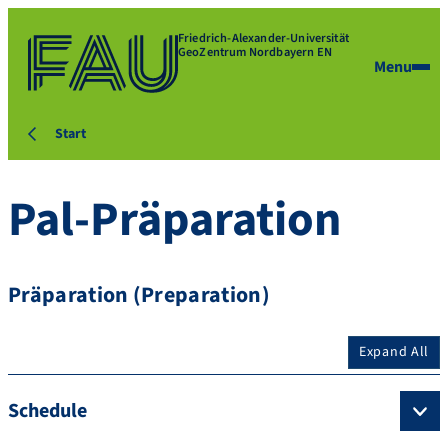
Friedrich-Alexander-Universität
GeoZentrum Nordbayern EN
Menu
Start
Pal-Präparation
Präparation (Preparation)
Expand All
Schedule