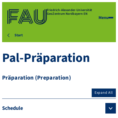
Friedrich-Alexander-Universität
GeoZentrum Nordbayern EN
Menu
Start
Pal-Präparation
Präparation (Preparation)
Expand All
Schedule