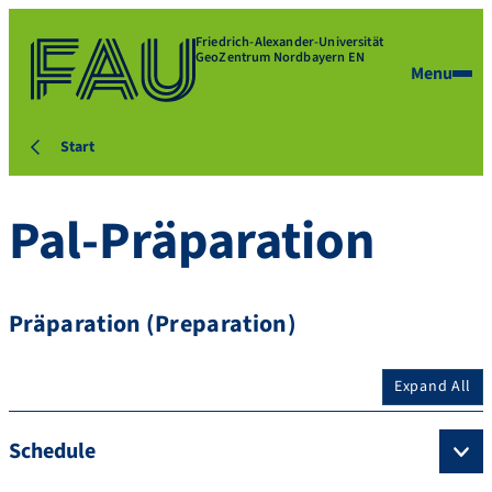
Friedrich-Alexander-Universität
GeoZentrum Nordbayern EN
Menu
Start
Pal-Präparation
Präparation (Preparation)
Expand All
Schedule