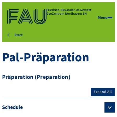
Friedrich-Alexander-Universität
GeoZentrum Nordbayern EN
Menu
Start
Pal-Präparation
Präparation (Preparation)
Expand All
Schedule