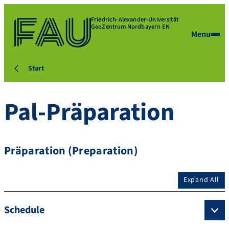
Friedrich-Alexander-Universität
GeoZentrum Nordbayern EN
Menu
Start
Pal-Präparation
Präparation (Preparation)
Expand All
Schedule