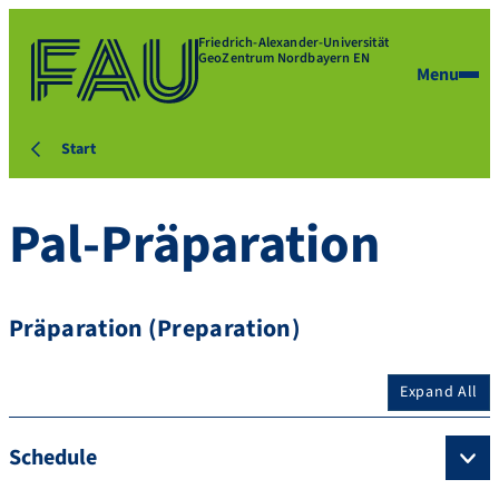
Friedrich-Alexander-Universität
GeoZentrum Nordbayern EN
Menu
Start
Pal-Präparation
Präparation (Preparation)
Expand All
Schedule