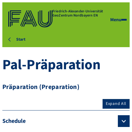
Friedrich-Alexander-Universität
GeoZentrum Nordbayern EN
Menu
Start
Pal-Präparation
Präparation (Preparation)
Expand All
Schedule