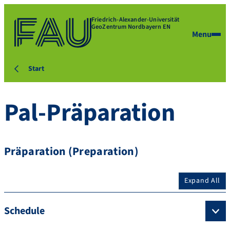
Friedrich-Alexander-Universität
GeoZentrum Nordbayern EN
Menu
Start
Pal-Präparation
Präparation (Preparation)
Expand All
Schedule