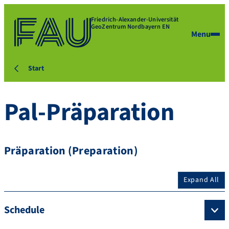
Friedrich-Alexander-Universität
GeoZentrum Nordbayern EN
Menu
Start
Pal-Präparation
Präparation (Preparation)
Expand All
Schedule