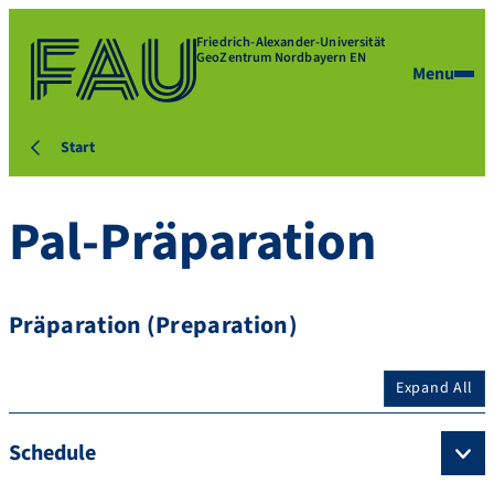
Friedrich-Alexander-Universität
GeoZentrum Nordbayern EN
Menu
Start
Pal-Präparation
Präparation (Preparation)
Expand All
Schedule