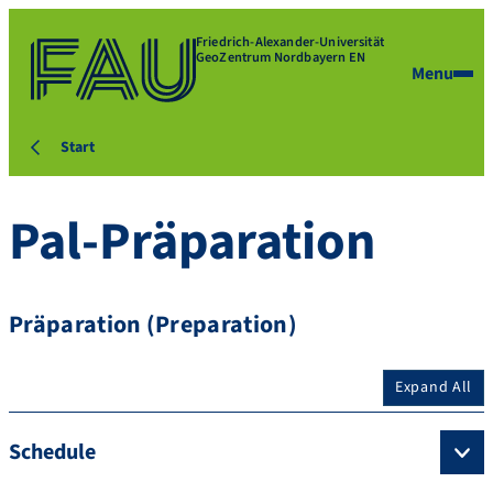
Friedrich-Alexander-Universität
GeoZentrum Nordbayern EN
Menu
Start
Pal-Präparation
Präparation (Preparation)
Expand All
Schedule