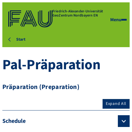
Friedrich-Alexander-Universität
GeoZentrum Nordbayern EN
Menu
Start
Pal-Präparation
Präparation (Preparation)
Expand All
Schedule