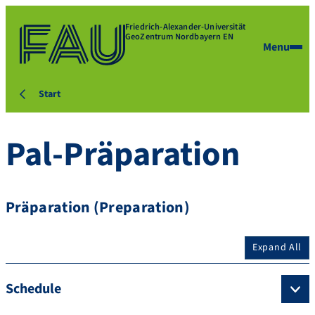
Friedrich-Alexander-Universität
GeoZentrum Nordbayern EN
Menu
Start
Pal-Präparation
Präparation (Preparation)
Expand All
Schedule