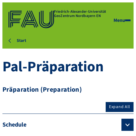
Friedrich-Alexander-Universität
GeoZentrum Nordbayern EN
Menu
Start
Pal-Präparation
Präparation (Preparation)
Expand All
Schedule