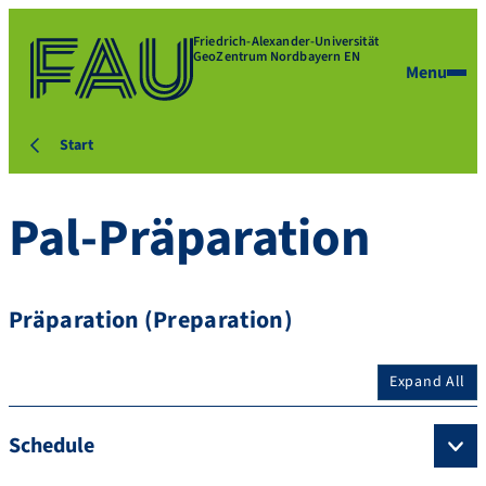
Friedrich-Alexander-Universität
GeoZentrum Nordbayern EN
Menu
Start
Pal-Präparation
Präparation (Preparation)
Expand All
Schedule