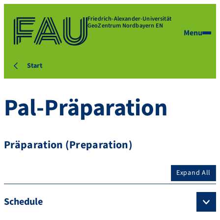
Friedrich-Alexander-Universität
GeoZentrum Nordbayern EN
Menu
Start
Pal-Präparation
Präparation (Preparation)
Expand All
Schedule