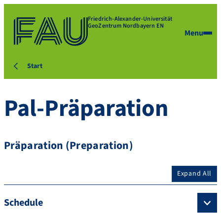
Friedrich-Alexander-Universität
GeoZentrum Nordbayern EN
Menu
Start
Pal-Präparation
Präparation (Preparation)
Expand All
Schedule