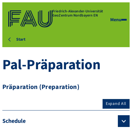
Friedrich-Alexander-Universität
GeoZentrum Nordbayern EN
Menu
Start
Pal-Präparation
Präparation (Preparation)
Expand All
Schedule