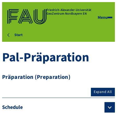
Friedrich-Alexander-Universität
GeoZentrum Nordbayern EN
Menu
Start
Pal-Präparation
Präparation (Preparation)
Expand All
Schedule