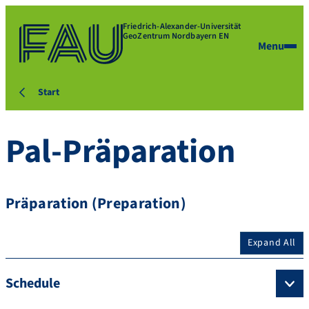
Friedrich-Alexander-Universität
GeoZentrum Nordbayern EN
Menu
Start
Pal-Präparation
Präparation (Preparation)
Expand All
Schedule