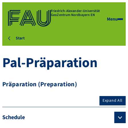
Friedrich-Alexander-Universität
GeoZentrum Nordbayern EN
Menu
Start
Pal-Präparation
Präparation (Preparation)
Expand All
Schedule