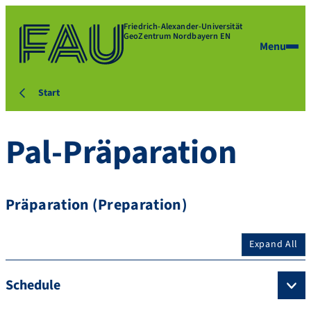
Friedrich-Alexander-Universität
GeoZentrum Nordbayern EN
Menu
Start
Pal-Präparation
Präparation (Preparation)
Expand All
Schedule