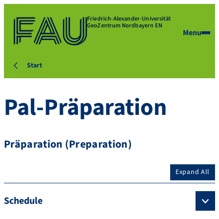
Friedrich-Alexander-Universität
GeoZentrum Nordbayern EN
Menu
Start
Pal-Präparation
Präparation (Preparation)
Expand All
Schedule