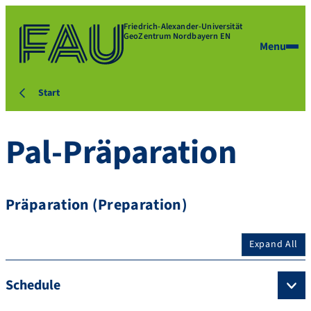
Friedrich-Alexander-Universität
GeoZentrum Nordbayern EN
Menu
Start
Pal-Präparation
Präparation (Preparation)
Expand All
Schedule