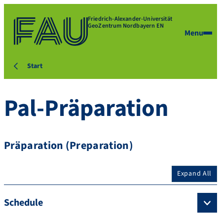
Friedrich-Alexander-Universität
GeoZentrum Nordbayern EN
Menu
Start
Pal-Präparation
Präparation (Preparation)
Expand All
Schedule