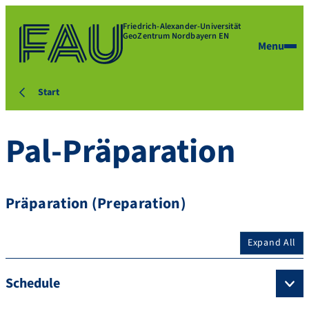
Friedrich-Alexander-Universität
GeoZentrum Nordbayern EN
Menu
Start
Pal-Präparation
Präparation (Preparation)
Expand All
Schedule