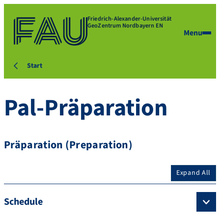
Friedrich-Alexander-Universität
GeoZentrum Nordbayern EN
Menu
Start
Pal-Präparation
Präparation (Preparation)
Expand All
Schedule