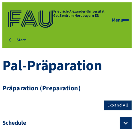
Friedrich-Alexander-Universität
GeoZentrum Nordbayern EN
Menu
Start
Pal-Präparation
Präparation (Preparation)
Expand All
Schedule