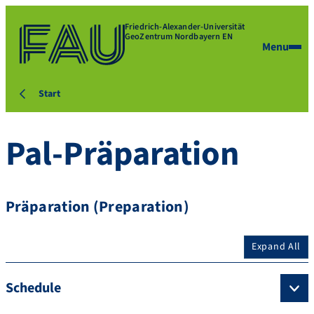
Friedrich-Alexander-Universität
GeoZentrum Nordbayern EN
Menu
Start
Pal-Präparation
Präparation (Preparation)
Expand All
Schedule