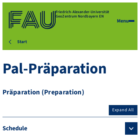
Friedrich-Alexander-Universität
GeoZentrum Nordbayern EN
Menu
Start
Pal-Präparation
Präparation (Preparation)
Expand All
Schedule