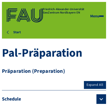
Friedrich-Alexander-Universität
GeoZentrum Nordbayern EN
Menu
Start
Pal-Präparation
Präparation (Preparation)
Expand All
Schedule