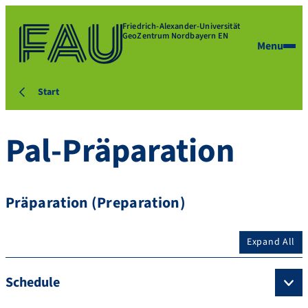
Friedrich-Alexander-Universität
GeoZentrum Nordbayern EN
Menu
Start
Pal-Präparation
Präparation (Preparation)
Expand All
Schedule