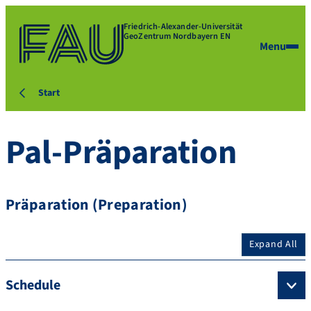
Friedrich-Alexander-Universität
GeoZentrum Nordbayern EN
Menu
Start
Pal-Präparation
Präparation (Preparation)
Expand All
Schedule