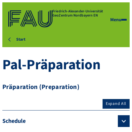
Friedrich-Alexander-Universität
GeoZentrum Nordbayern EN
Menu
Start
Pal-Präparation
Präparation (Preparation)
Expand All
Schedule