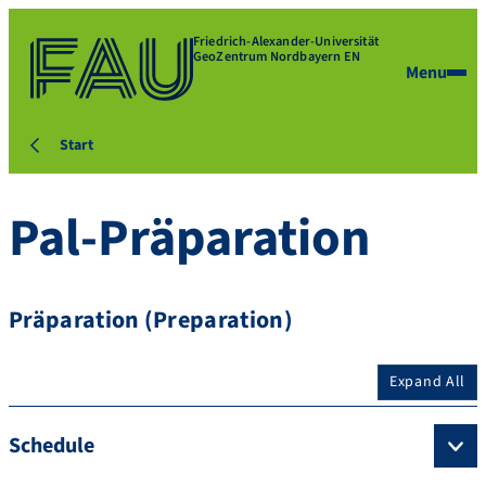
Friedrich-Alexander-Universität
GeoZentrum Nordbayern EN
Menu
Start
Pal-Präparation
Präparation (Preparation)
Expand All
Schedule