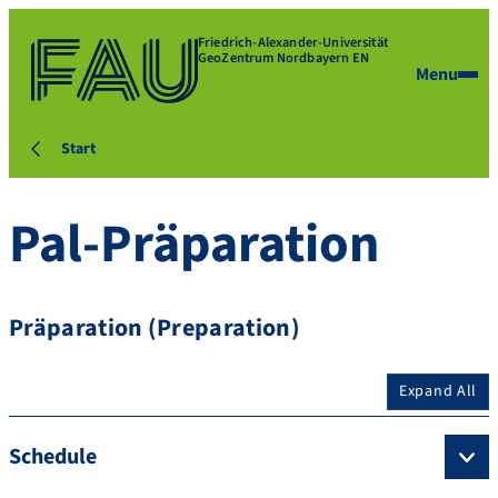
Friedrich-Alexander-Universität
GeoZentrum Nordbayern EN
Menu
Start
Pal-Präparation
Präparation (Preparation)
Expand All
Schedule