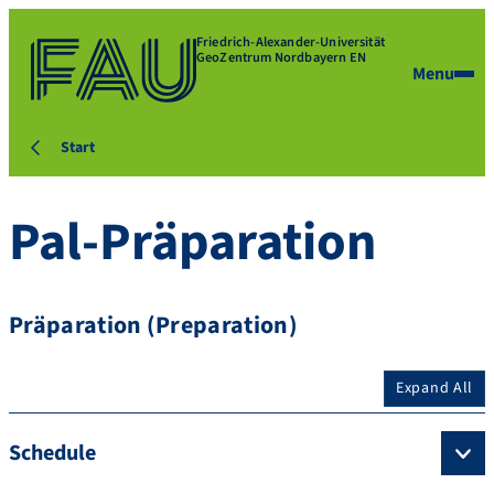
Friedrich-Alexander-Universität
GeoZentrum Nordbayern EN
Menu
Start
Pal-Präparation
Präparation (Preparation)
Expand All
Schedule