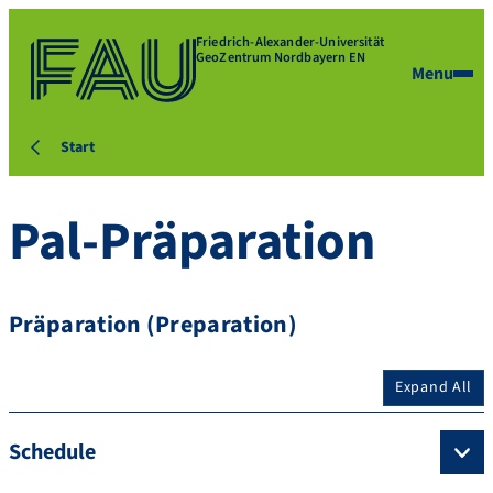
Friedrich-Alexander-Universität
GeoZentrum Nordbayern EN
Menu
Start
Pal-Präparation
Präparation (Preparation)
Expand All
Schedule