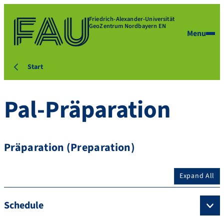
Friedrich-Alexander-Universität
GeoZentrum Nordbayern EN
Menu
Start
Pal-Präparation
Präparation (Preparation)
Expand All
Schedule