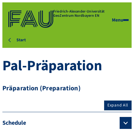
Friedrich-Alexander-Universität
GeoZentrum Nordbayern EN
Menu
Start
Pal-Präparation
Präparation (Preparation)
Expand All
Schedule