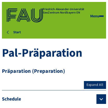
Friedrich-Alexander-Universität
GeoZentrum Nordbayern EN
Menu
Start
Pal-Präparation
Präparation (Preparation)
Expand All
Schedule