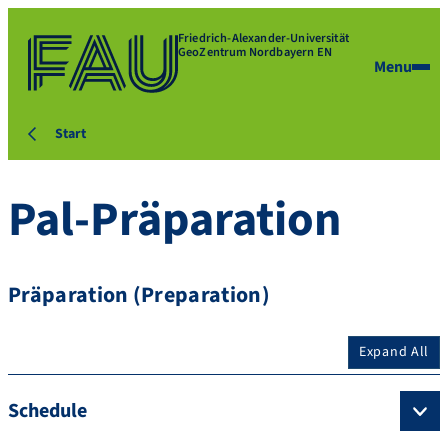
Friedrich-Alexander-Universität
GeoZentrum Nordbayern EN
Menu
Start
Pal-Präparation
Präparation (Preparation)
Expand All
Schedule