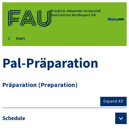
Friedrich-Alexander-Universität
GeoZentrum Nordbayern EN
Menu
Start
Pal-Präparation
Präparation (Preparation)
Expand All
Schedule