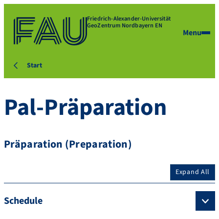
Friedrich-Alexander-Universität
GeoZentrum Nordbayern EN
Menu
Start
Pal-Präparation
Präparation (Preparation)
Expand All
Schedule